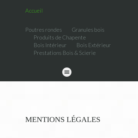
Accueil
Poutres rondes
Granules bois
Produits de Chapente
Bois Intérieur
Bois Extérieur
Prestations Bois & Scierie
MENTIONS LÉGALES